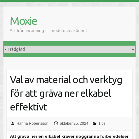
H
o
Moxie
p
p
Allt från inredning till mode och skönhet
a
t
i
l
l
i
Val av material och verktyg
n
n
för att gräva ner elkabel
e
h
effektivt
å
l
Hanna Robertsson
oktober 25, 2024
Tips
l
Att gräva ner en elkabel kräver noggranna förberedelser