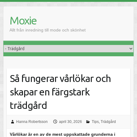
H
o
Moxie
p
p
Allt från inredning till mode och skönhet
a
t
i
l
l
i
Så fungerar vårlökar och
n
n
skapar en färgstark
e
h
trädgård
å
l
Hanna Robertsson
april 30, 2026
Tips
,
Trädgård
l
Vårlökar är en av de mest uppskattade grunderna i