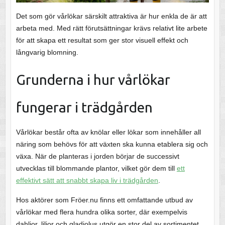
Det som gör vårlökar särskilt attraktiva är hur enkla de är att
arbeta med. Med rätt förutsättningar krävs relativt lite arbete
för att skapa ett resultat som ger stor visuell effekt och
långvarig blomning.
Grunderna i hur vårlökar
fungerar i trädgården
Vårlökar består ofta av knölar eller lökar som innehåller all
näring som behövs för att växten ska kunna etablera sig och
växa. När de planteras i jorden börjar de successivt
utvecklas till blommande plantor, vilket gör dem till
ett
effektivt sätt att snabbt skapa liv i trädgården
.
Hos aktörer som Fröer.nu finns ett omfattande utbud av
vårlökar med flera hundra olika sorter, där exempelvis
dahlior, liljor och gladiolus utgör en stor del av sortimentet.