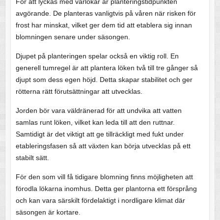
För att lyckas med vårlökar är planteringstidpunkten
avgörande. De planteras vanligtvis på våren när risken för
frost har minskat, vilket ger dem tid att etablera sig innan
blomningen senare under säsongen.
Djupet på planteringen spelar också en viktig roll. En
generell tumregel är att plantera löken två till tre gånger så
djupt som dess egen höjd. Detta skapar stabilitet och ger
rötterna rätt förutsättningar att utvecklas.
Jorden bör vara väldränerad för att undvika att vatten
samlas runt löken, vilket kan leda till att den ruttnar.
Samtidigt är det viktigt att ge tillräckligt med fukt under
etableringsfasen så att växten kan börja utvecklas på ett
stabilt sätt.
För den som vill få tidigare blomning finns möjligheten att
förodla lökarna inomhus. Detta ger plantorna ett försprång
och kan vara särskilt fördelaktigt i nordligare klimat där
säsongen är kortare.