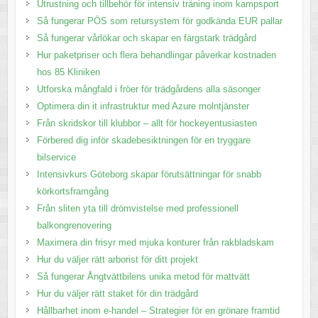
Utrustning och tillbehör för intensiv träning inom kampsport
Så fungerar PÖS som retursystem för godkända EUR pallar
Så fungerar vårlökar och skapar en färgstark trädgård
Hur paketpriser och flera behandlingar påverkar kostnaden
hos 85 Kliniken
Utforska mångfald i fröer för trädgårdens alla säsonger
Optimera din it infrastruktur med Azure molntjänster
Från skridskor till klubbor – allt för hockeyentusiasten
Förbered dig inför skadebesiktningen för en tryggare
bilservice
Intensivkurs Göteborg skapar förutsättningar för snabb
körkortsframgång
Från sliten yta till drömvistelse med professionell
balkongrenovering
Maximera din frisyr med mjuka konturer från rakbladskam
Hur du väljer rätt arborist för ditt projekt
Så fungerar Ångtvättbilens unika metod för mattvätt
Hur du väljer rätt staket för din trädgård
Hållbarhet inom e-handel – Strategier för en grönare framtid