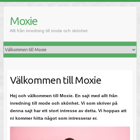
H
o
Moxie
p
p
Allt från inredning till mode och skönhet
a
t
i
l
l
i
Välkommen till Moxie
n
n
e
Hej och välkommen till Moxie. En sajt med allt från
h
inredning till mode och skönhet. Vi som skriver på
å
denna sajt har ett stort intresse av detta. Vi hoppas att
l
ni kommer hitta något som intresserar er.
l