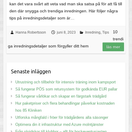
kan det vara svårt att veta vad man ska satsa på för att få till
den där snygga och trendiga inredningen. Här följer några
tips på inredningsdetaljer som är…
10
Hanna Robertsson
juni 8, 2023
Inredning
,
Tips
trendi
ga inredningsdetaljer som förgyller ditt hem
läs mer
Senaste inläggen
Utrustning och tillbehör för intensiv träning inom kampsport
Så fungerar PÖS som retursystem för godkända EUR pallar
Så fungerar vårlökar och skapar en färgstark trädgård
Hur paketpriser och flera behandlingar påverkar kostnaden
hos 85 Kliniken
Utforska mångfald i fröer för trädgårdens alla säsonger
Optimera din it infrastruktur med Azure molntjänster
Från skridskor till klubbor – allt för hockeyentusiasten