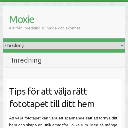
H
o
Moxie
p
p
Allt från inredning till mode och skönhet
a
t
i
l
Inredning
l
i
n
n
e
Tips för att välja rätt
h
fototapet till ditt hem
å
l
l
Att välja fototapet kan vara ett spännande sätt att förnya ditt
hem och skapa en unik atmosfär i olika rum. Med så många