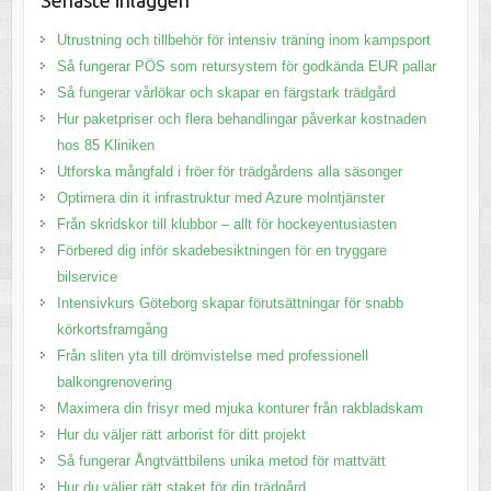
Senaste inläggen
Utrustning och tillbehör för intensiv träning inom kampsport
Så fungerar PÖS som retursystem för godkända EUR pallar
Så fungerar vårlökar och skapar en färgstark trädgård
Hur paketpriser och flera behandlingar påverkar kostnaden
hos 85 Kliniken
Utforska mångfald i fröer för trädgårdens alla säsonger
Optimera din it infrastruktur med Azure molntjänster
Från skridskor till klubbor – allt för hockeyentusiasten
Förbered dig inför skadebesiktningen för en tryggare
bilservice
Intensivkurs Göteborg skapar förutsättningar för snabb
körkortsframgång
Från sliten yta till drömvistelse med professionell
balkongrenovering
Maximera din frisyr med mjuka konturer från rakbladskam
Hur du väljer rätt arborist för ditt projekt
Så fungerar Ångtvättbilens unika metod för mattvätt
Hur du väljer rätt staket för din trädgård