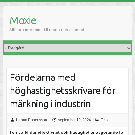
H
o
Moxie
p
p
Allt från inredning till mode och skönhet
a
t
i
l
l
i
Fördelarna med
n
n
höghastighetsskrivare för
e
h
märkning i industrin
å
l
Hanna Robertsson
september 10, 2024
Tips
l
I en värld där effektivitet och hastighet är avgörande för